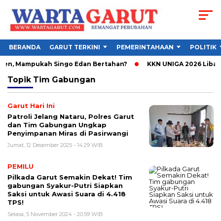
BERANDA
GARUT TERKINI
PEMERINTAHAAN
POLITIK
sen, Mampukah Singo Edan Bertahan?
KKN UNIGA 2026 Libatk
Topik
Tim Gabungan
Garut Hari Ini
Patroli Jelang Nataru, Polres Garut
dan Tim Gabungan Ungkap
Penyimpanan Miras di Pasirwangi
Jumat, 12 Desember 2025 - 14:29 WIB
PEMILU
Pilkada Garut Semakin Dekat! Tim
gabungan Syakur-Putri Siapkan
Saksi untuk Awasi Suara di 4.418
TPS!
Selasa, 5 November 2024 - 20:59 WIB