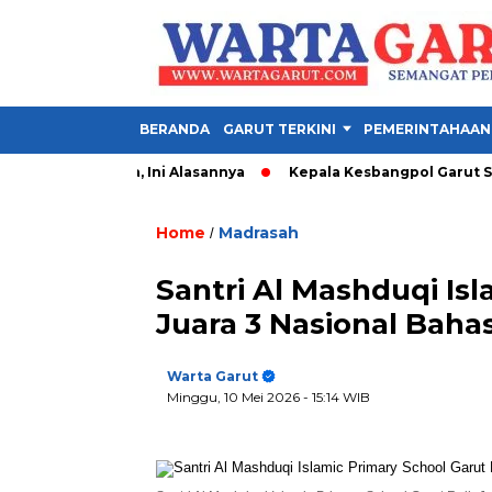
BERANDA
GARUT TERKINI
PEMERINTAHAAN
i Pembeda, Ini Alasannya
Kepala Kesbangpol Garut Soroti PID
Home
Madrasah
/
Santri Al Mashduqi Is
Juara 3 Nasional Baha
Warta Garut
Minggu, 10 Mei 2026
- 15:14 WIB