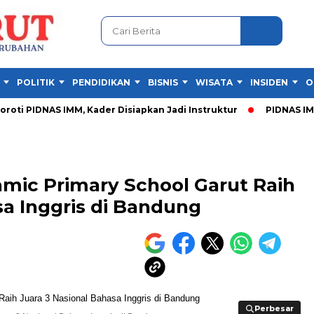
POLITIK
PENDIDIKAN
BISNIS
WISATA
INSIDEN
O
NAS IMM, Kader Disiapkan Jadi Instruktur
PIDNAS IMM Garut,
lamic Primary School Garut Raih
sa Inggris di Bandung
Perbesar
Perbesar