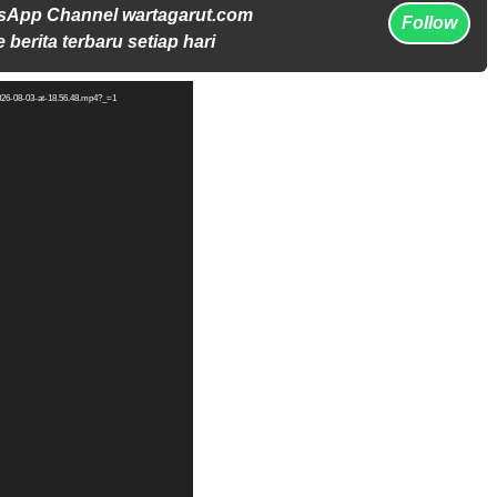
sApp Channel wartagarut.com
Follow
 berita terbaru setiap hari
026-08-03-at-18.56.48.mp4?_=1