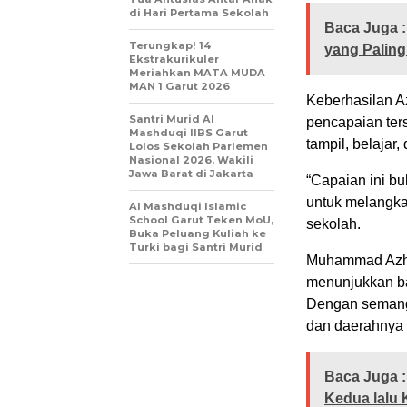
di Hari Pertama Sekolah
Baca Juga :
Terungkap! 14
yang Palin
Ekstrakurikuler
Meriahkan MATA MUDA
MAN 1 Garut 2026
Keberhasilan Az
Santri Murid Al
pencapaian ter
Mashduqi IIBS Garut
tampil, belajar
Lolos Sekolah Parlemen
Nasional 2026, Wakili
Jawa Barat di Jakarta
“Capaian ini bu
untuk melangka
Al Mashduqi Islamic
School Garut Teken MoU,
sekolah.
Buka Peluang Kuliah ke
Turki bagi Santri Murid
Muhammad Azha
menunjukkan ba
Dengan semang
dan daerahnya 
Baca Juga :
Kedua lalu 