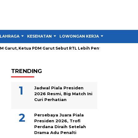
LAHRAGA
KESEHATAN
LOWONGAN KERJA
TIPS DAN TRIK
 Ketua PDM Garut Sebut RTL Lebih Penting dari Pelatihan
In
TRENDING
Jadwal Piala Presiden
2026 Resmi, Big Match Ini
Curi Perhatian
Persebaya Juara Piala
Presiden 2026, Trofi
Perdana Diraih Setelah
Drama Adu Penalti