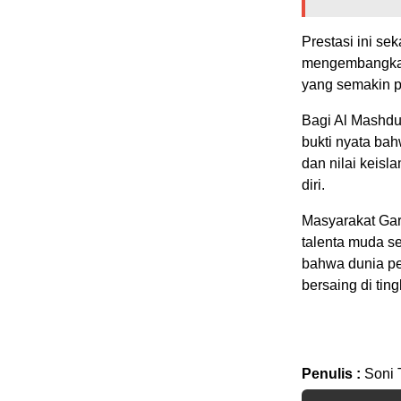
Prestasi ini sek
mengembangkan
yang semakin pe
Bagi Al Mashduq
bukti nyata ba
dan nilai keis
diri.
Masyarakat Gar
talenta muda s
bahwa dunia pe
bersaing di tin
Penulis :
Soni 