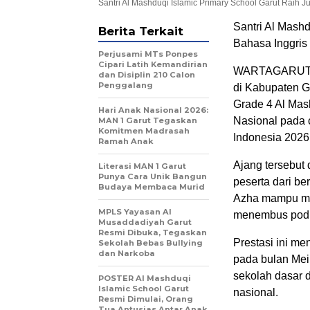
Santri Al Mashduqi Islamic Primary School Garut Raih J
Santri Al Mashd
Berita Terkait
Bahasa Inggris
Perjusami MTs Ponpes
Cipari Latih Kemandirian
WARTAGARUT.CO
dan Disiplin 210 Calon
Penggalang
di Kabupaten G
Grade 4
Al Mas
Hari Anak Nasional 2026:
Nasional pada 
MAN 1 Garut Tegaskan
Komitmen Madrasah
Indonesia 2026
Ramah Anak
Ajang tersebut 
Literasi MAN 1 Garut
Punya Cara Unik Bangun
peserta dari be
Budaya Membaca Murid
Azha mampu me
MPLS Yayasan Al
menembus podi
Musaddadiyah Garut
Resmi Dibuka, Tegaskan
Prestasi ini m
Sekolah Bebas Bullying
dan Narkoba
pada bulan Mei
sekolah dasar d
POSTER Al Mashduqi
Islamic School Garut
nasional.
Resmi Dimulai, Orang
Tua Antusias Antar Anak