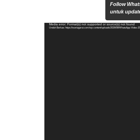
Follow What
untuk update
Pemutar
Media error: Format(s) not supported or source(s) not found
Unduh Berkas: https://wartagarut.com/wp-content/uploads/2026/08/WhatsApp-Video-2
Video