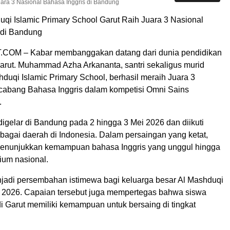
uara 3 Nasional Bahasa Inggris di Bandung
uqi Islamic Primary School Garut Raih Juara 3 Nasional
 di Bandung
M – Kabar membanggakan datang dari dunia pendidikan
arut. Muhammad Azha Arkananta, santri sekaligus murid
hduqi Islamic Primary School
, berhasil meraih Juara 3
cabang Bahasa Inggris dalam kompetisi
Omni Sains
.
digelar di
Bandung
pada 2 hingga 3 Mei 2026 dan diikuti
rbagai daerah di Indonesia. Dalam persaingan yang ketat,
nunjukkan kemampuan bahasa Inggris yang unggul hingga
um nasional.
enjadi persembahan istimewa bagi keluarga besar Al Mashduqi
 2026. Capaian tersebut juga mempertegas bahwa siswa
i Garut memiliki kemampuan untuk bersaing di tingkat