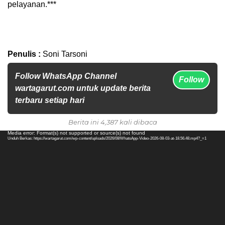
pelayanan.***
Penulis :
Soni Tarsoni
Follow WhatsApp Channel
Follow
wartagarut.com untuk update berita
terbaru setiap hari
Berita ini 4,387 kali dibaca
Pemutar
Media error: Format(s) not supported or source(s) not found
Unduh Berkas: https://wartagarut.com/wp-content/uploads/2026/08/WhatsApp-Video-2026-08-03-at-18.56.48.mp4?_=1
Video