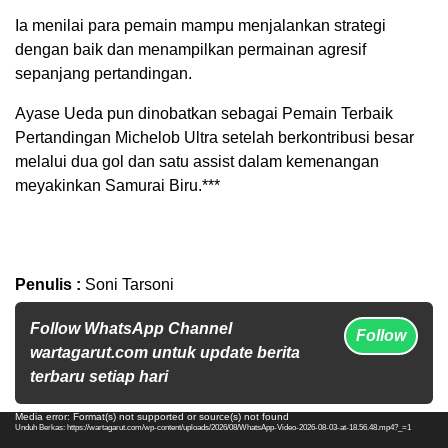
Ia menilai para pemain mampu menjalankan strategi
dengan baik dan menampilkan permainan agresif
sepanjang pertandingan.
Ayase Ueda pun dinobatkan sebagai Pemain Terbaik
Pertandingan Michelob Ultra setelah berkontribusi besar
melalui dua gol dan satu assist dalam kemenangan
meyakinkan Samurai Biru.***
Penulis :
Soni Tarsoni
Follow WhatsApp Channel
Follow
wartagarut.com untuk update berita
terbaru setiap hari
Pemutar
Media error: Format(s) not supported or source(s) not found
Unduh Berkas: https://wartagarut.com/wp-content/uploads/2026/08/WhatsApp-Video-2026-08-03-at-18.56.48.mp4?_=1
Video