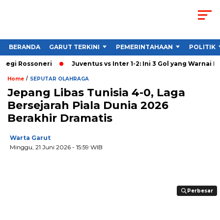
BERANDA
GARUT TERKINI
PEMERINTAHAAN
POLITIK
gi Rossoneri
Juventus vs Inter 1-2: Ini 3 Gol yang Warnai Derby 
/
Home
SEPUTAR OLAHRAGA
Jepang Libas Tunisia 4-0, Laga
Bersejarah Piala Dunia 2026
Berakhir Dramatis
Warta Garut
Minggu, 21 Juni 2026
- 15:59 WIB
Perbesar
Perbesar