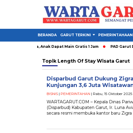
BERANDA
GARUT TERKINI
PEMERINTAHAAN
y Garut Dibuka, Anak Dapat Main Gratis 1 Jam
PAD Garut Dipa
Topik
Length Of Stay Wisata Garut
Disparbud Garut Dukung Zigr
Kunjungan 3,6 Juta Wisatawan
BISNIS
|
PEMERINTAHAN
| Rabu, 15 Oktober 2025 
WARTAGARUT.COM – Kepala Dinas Pariw
(Disparbud) Kabupaten Garut, Ir. Luna Avi
secara resmi membuka kantor baru Zigra