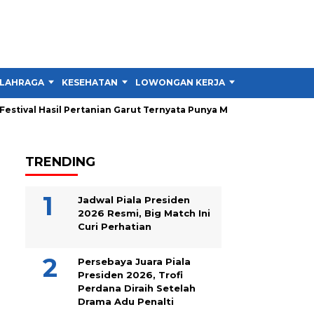
LAHRAGA
KESEHATAN
LOWONGAN KERJA
TIPS DAN TRIK
tival Hasil Pertanian Garut Ternyata Punya Misi Besar untuk Petan
TRENDING
Jadwal Piala Presiden
2026 Resmi, Big Match Ini
Curi Perhatian
Persebaya Juara Piala
Presiden 2026, Trofi
Perdana Diraih Setelah
Drama Adu Penalti