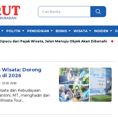
POLITIK
PENDIDIKAN
BISNIS
WISATA
INSIDEN
O
cu dari Pajak Wisata, Jalan Menuju Objek Akan Dibenahi
Fes
a Wisata: Dorong
 di 2026
- 13:59 WIB
isata dan Kebudayaan
antrini, MT., menghadiri dan
 Wisata Tour…