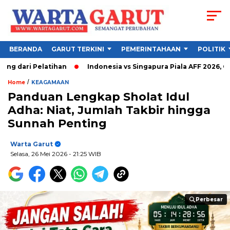
BERANDA
GARUT TERKINI
PEMERINTAHAAN
POLITIK
elatihan
Indonesia vs Singapura Piala AFF 2026, Garuda Waji
/
Home
KEAGAMAAN
Panduan Lengkap Sholat Idul
Adha: Niat, Jumlah Takbir hingga
Sunnah Penting
Warta Garut
Selasa, 26 Mei 2026
- 21:25 WIB
Perbesar
Perbesar