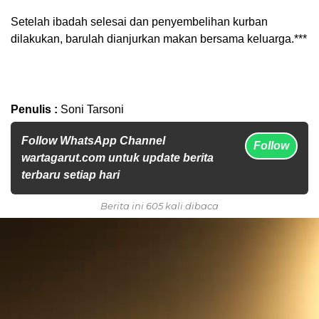
Setelah ibadah selesai dan penyembelihan kurban
dilakukan, barulah dianjurkan makan bersama keluarga.***
Penulis :
Soni Tarsoni
Follow WhatsApp Channel
Follow
wartagarut.com untuk update berita
terbaru setiap hari
Berita ini 605 kali dibaca
Pemutar
Video