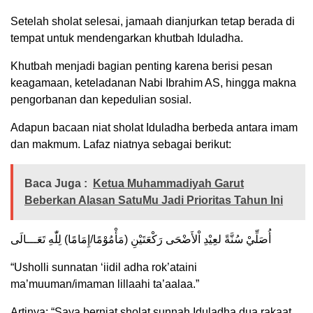
Setelah sholat selesai, jamaah dianjurkan tetap berada di
tempat untuk mendengarkan khutbah Iduladha.
Khutbah menjadi bagian penting karena berisi pesan
keagamaan, keteladanan Nabi Ibrahim AS, hingga makna
pengorbanan dan kepedulian sosial.
Adapun bacaan niat sholat Iduladha berbeda antara imam
dan makmum. Lafaz niatnya sebagai berikut:
Baca Juga :
Ketua Muhammadiyah Garut
Beberkan Alasan SatuMu Jadi Prioritas Tahun Ini
أُصَلِّيْ سُنَّةً لعِيْدِ اْلأَضْحَى رَكْعَتَيْنِ (مَأْمُوْمًا/إِمَامًا) لِلّٰهِ تَعَـــالَى
“Usholli sunnatan ‘iidil adha rok’ataini
ma’muuman/imaman lillaahi ta’aalaa.”
Artinya: “Saya berniat sholat sunnah Iduladha dua rakaat