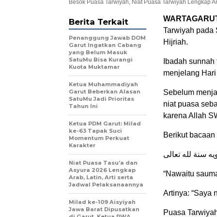
Besok Puasa Tarwiyah, Niat Puasa Tarwiyah Lengkap Ar
WARTAGARU
Berita Terkait
Tarwiyah pada 
Penanggung Jawab DOM
Hijriah.
Garut Ingatkan Cabang
yang Belum Masuk
SatuMu Bisa Kurangi
Ibadah sunnah 
Kuota Muktamar
menjelang Hari
Ketua Muhammadiyah
Garut Beberkan Alasan
Sebelum menja
SatuMu Jadi Prioritas
niat puasa seb
Tahun Ini
karena Allah S
Ketua PDM Garut: Milad
ke-63 Tapak Suci
Berikut bacaan 
Momentum Perkuat
Karakter
ه سنة لله تعالى
Niat Puasa Tasu’a dan
Asyura 2026 Lengkap
“Nawaitu sauma 
Arab, Latin, Arti serta
Jadwal Pelaksanaannya
Artinya: “Saya 
Milad ke-109 Aisyiyah
Jawa Barat Dipusatkan
Puasa Tarwiyah
di Garut, Ketua PWA