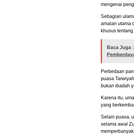
mengenai peng
Sebagian ulama
amalan utama d
khusus tentang 
Baca Juga :
Pemberdaya
Perbedaan pan
puasa Tarwiyah
bukan ibadah ya
Karena itu, um
yang berkemban
Selain puasa, 
selama awal Zul
memperbanyak 