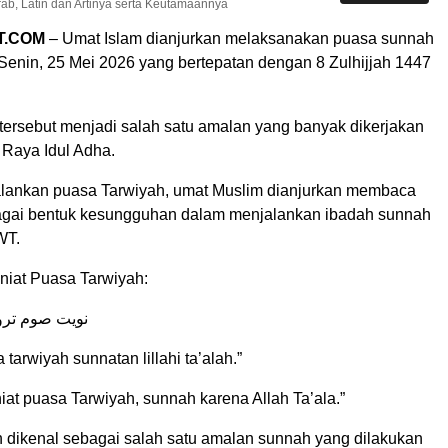
ab, Latin dan Artinya serta Keutamaannya
T.COM
– Umat Islam dianjurkan melaksanakan puasa sunnah
Senin, 25 Mei 2026 yang bertepatan dengan 8 Zulhijjah 1447
tersebut menjadi salah satu amalan yang banyak dikerjakan
 Raya Idul Adha.
lankan puasa Tarwiyah, umat Muslim dianjurkan membaca
agai bentuk kesungguhan dalam menjalankan ibadah sunnah
WT.
niat Puasa Tarwiyah:
نويت صوم تروي
tarwiyah sunnatan lillahi ta’alah.”
niat puasa Tarwiyah, sunnah karena Allah Ta’ala.”
 dikenal sebagai salah satu amalan sunnah yang dilakukan