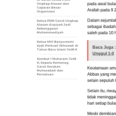
pada awal bulan
Ungkap Alasan dan
Capaian Besar
Arafah pada 9 Z
Organisasi
Dalam sejumlah 
Ketua PDM Garut Ungkap
Alasan Aisyiyah Jadi
sebagai ibadah
Kebanggaan
Muhammadiyah
saleh pada 10 h
Ketua MUI Banyuresmi
Ajak Perkuat Ukhuwah di
Baca Juga :
Tahun Baru Islam 1448 H
Unggul 1-0
Sambut 1 Muharam 1448
H, Kepala Kemenag
Garut Serukan
Keutamaan amal
Muhasabah dan
Abbas yang meny
Persatuan
selain sepuluh 
Selain itu, ri
tidak meningga
hari setiap bul
Meski demikian