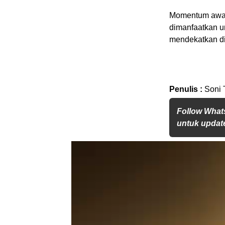
Momentum awal 
dimanfaatkan u
mendekatkan di
Penulis :
Soni 
Follow What
untuk update
Pemutar
Video