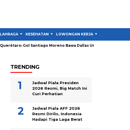
LAHRAGA
KESEHATAN
LOWONGAN KERJA
TIPS DAN TRIK
o: Gol Santiago Moreno Bawa Dallas Unggul 1-0
Inter Miami vs
TRENDING
Jadwal Piala Presiden
2026 Resmi, Big Match Ini
Curi Perhatian
Jadwal Piala AFF 2026
Resmi Dirilis, Indonesia
Hadapi Tiga Laga Berat