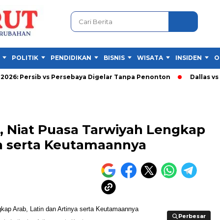
POLITIK
PENDIDIKAN
BISNIS
WISATA
INSIDEN
O
rsib vs Persebaya Digelar Tanpa Penonton
Dallas vs Querétar
, Niat Puasa Tarwiyah Lengkap
ya serta Keutamaannya
Perbesar
Perbesar