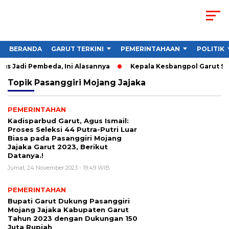
BERANDA
GARUT TERKINI
PEMERINTAHAAN
POLITIK
s Jadi Pembeda, Ini Alasannya
Kepala Kesbangpol Garut Soro
Topik
Pasanggiri Mojang Jajaka
PEMERINTAHAN
Kadisparbud Garut, Agus Ismail:
Proses Seleksi 44 Putra-Putri Luar
Biasa pada Pasanggiri Mojang
Jajaka Garut 2023, Berikut
Datanya.!
Jumat, 24 November 2023 - 19:49 WIB
PEMERINTAHAN
Bupati Garut Dukung Pasanggiri
Mojang Jajaka Kabupaten Garut
Tahun 2023 dengan Dukungan 150
Juta Rupiah